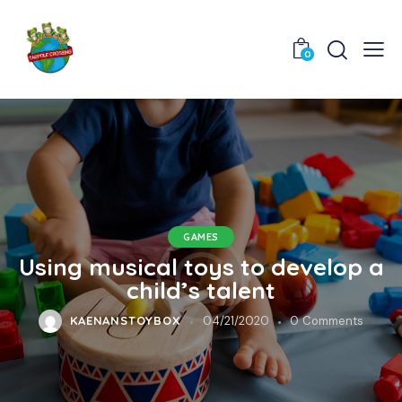
0
GAMES
Using musical toys to develop a
child’s talent
KAENANSTOYBOX
04/21/2020
0
Comments